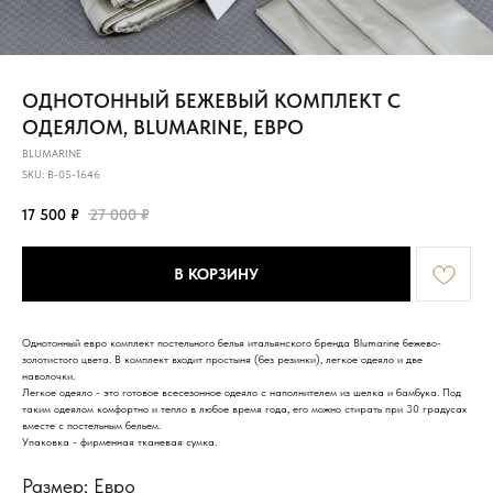
ОДНОТОННЫЙ БЕЖЕВЫЙ КОМПЛЕКТ С
ОДЕЯЛОМ, BLUMARINE, ЕВРО
BLUMARINE
SKU:
B-05-1646
17 500
₽
27 000
₽
В КОРЗИНУ
Однотонный евро комплект постельного белья итальянского бренда Blumarine бежево-
золотистого цвета. В комплект входит простыня (без резинки), легкое одеяло и две
наволочки.
Легкое одеяло - это готовое всесезонное одеяло с наполнителем из шелка и бамбука. Под
таким одеялом комфортно и тепло в любое время года, его можно стирать при 30 градусах
вместе с постельным бельем.
Упаковка - фирменная тканевая сумка.
Размер: Евро