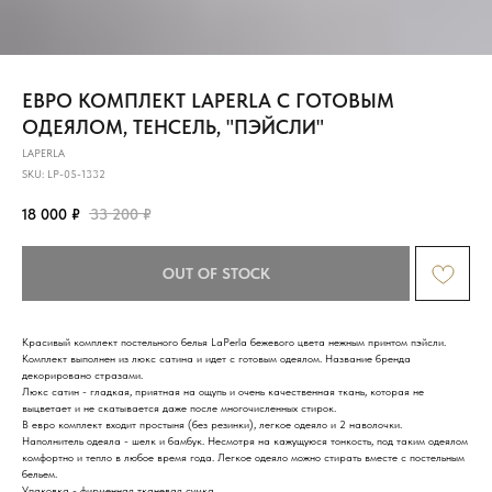
ЕВРО КОМПЛЕКТ LAPERLA С ГОТОВЫМ
ОДЕЯЛОМ, ТЕНСЕЛЬ, "ПЭЙСЛИ"
LAPERLA
SKU:
LP-05-1332
18 000
₽
33 200
₽
OUT OF STOCK
Красивый комплект постельного белья LaPerla бежевого цвета нежным принтом пэйсли.
Комплект выполнен из люкс сатина и идет с готовым одеялом. Название бренда
декорировано стразами.
Люкс сатин - гладкая, приятная на ощупь и очень качественная ткань, которая не
выцветает и не скатывается даже после многочисленных стирок.
В евро комплект входит простыня (без резинки), легкое одеяло и 2 наволочки.
Наполнитель одеяла - шелк и бамбук. Несмотря на кажущуюся тонкость, под таким одеялом
комфортно и тепло в любое время года. Легкое одеяло можно стирать вместе с постельным
бельем.
Упаковка - фирменная тканевая сумка.