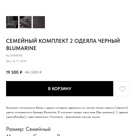
СЕМЕЙНЫЙ КОМПЛЕКТ 2 ОДЕЯЛА ЧЕРНЫЙ
BLUMARINE
BLUMARINE
SKU:
B-17-0041
19 500
₽
46 500
₽
В КОРЗИНУ
Комплект постельного белья с двумя готовыми одеялами из сатина темно-серого (чёрного)
цвета итальянского бренда Blumarine. В комплект входит простынь (без резинки), 2 одеяла
(шелк/бамбук) и две наволочки. Упаковка - фирменная мягкая сумка.
Размер: Семейный