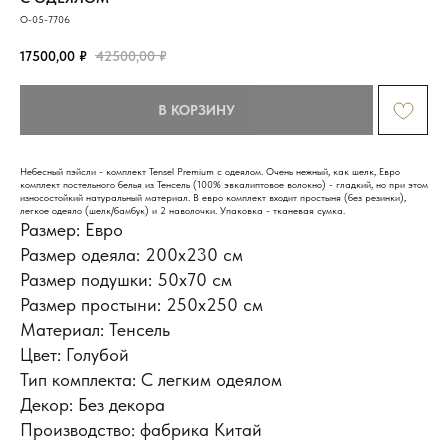
O-05-7706
17500,00
₽
42500,00
₽
В КОРЗИНУ
Небесный пэйсли - комплект Tensel Premium с одеялом. Очень нежный, как шелк, Евро
комплект постельного белья из Тенсель (100% эвкалиптовое волокно) - гладкий, но при этом
износостойкий натуральный материал. В евро комплект входит простыня (без резинки),
легкое одеяло (шелк/бамбук) и 2 наволочки. Упаковка - тканевая сумка.
Размер: Евро
Размер одеяла: 200х230 см
Размер подушки: 50x70 см
Размер простыни: 250х250 см
Материал: Тенсель
ИНФОРМАЦИЯ
Доставка и оплата
Цвет: Голубой
Обмен и возврат
Тип комплекта: С легким одеялом
Новости и акции
Наш блог
Декор: Без декора
Отзывы
Производство: фабрика Китай
КОНТАКТЫ