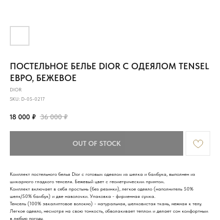
ПОСТЕЛЬНОЕ БЕЛЬЕ DIOR С ОДЕЯЛОМ TENSEL
ЕВРО, БЕЖЕВОЕ
DIOR
SKU:
D-05-0217
18 000
₽
36 000
₽
OUT OF STOCK
Комплект постельного белья Dior с готовым одеялом из шелка и бамбука, выполнен из
шикарного гладкого тенселя. Бежевый цвет с геометрическим принтом.
Комплект включает в себя простынь (без резинки), легкое одеяло (наполнитель 50%
шелк/50% бамбук) и две наволочки. Упаковка - фирменная сумка.
Тенсель (100% эвкалиптовое волокно) - натуральная, шелковистая ткань, нежная к телу.
Легкое одеяло, несмотря на свою тонкость, обволакивает теплом и делает сон комфортным
в любую погоду.