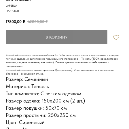
LAPERLA
LP-17-1611
17800,00
₽
62800,00
₽
В КОРЗИНУ
Семейный комплект постельного белья LaPerla сиреневого цвета с цветочками и с двумя
легкими одеялами выполнен из премиального материала - Тенсель (100% эвкалиптовое
волокно, гладкое и нежное, как шёлк). Легкое одеяло совмещает в себе одеяло и
пододеяльник.
В семейный комплект входит простыня (без резинки), 2 легких одеяла и 2 наволочки.
Упаковка - фирменная сумка.
Размер: Семейный
Материал: Тенсель
Тип комплекта: С легким одеялом
ИНФОРМАЦИЯ
Размер одеяла: 150x200 см (2 шт.)
Доставка и оплата
Размер подушки: 50x70 см
Обмен и возврат
Новости и акции
Размер простыни: 250х250 см
Наш блог
Цвет: Сиреневый
Отзывы