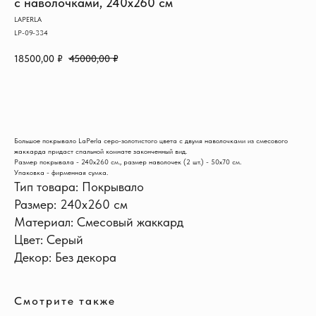
с наволочками, 240х260 см
LAPERLA
LP-09-334
18500,00
₽
45000,00
₽
В КОРЗИНУ
Большое покрывало LaPerla серо-золотистого цвета с двумя наволочками из смесового
жаккарда придаст спальной комнате законченный вид.
Размер покрывала - 240х260 см., размер наволочек (2 шт.) - 50х70 см.
Упаковка - фирменная сумка.
Тип товара: Покрывало
ИНФОРМАЦИЯ
Размер: 240х260 см
Доставка и оплата
Материал: Смесовый жаккард
Обмен и возврат
Новости и акции
Цвет: Серый
Наш блог
Декор: Без декора
Отзывы
КОНТАКТЫ
+7 915 126-73-44
Смотрите также
hello@shikhouse.ru