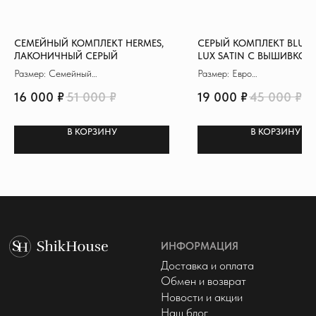
hello@shikhouse.ru
МЫ В СОЦСЕТЯХ
© 2022 - 2026 ShikHouse
СЕМЕЙНЫЙ КОМПЛЕКТ HERMES,
СЕРЫЙ КОМПЛЕКТ BLUMA
Политика конфиденциальности
ЛАКОНИЧНЫЙ СЕРЫЙ
LUX SATIN С ВЫШИВКОЙ,
Публичная оферта
Размер: Семейный
Размер: Евро
Разработка сайта
Материал: Сатин де Люкс
Материал: Сатин де Люкс
16 000
₽
51 000
₽
19 000
₽
45 000
₽
Пододеяльник: 150х200 см (2)
Пододеяльник: 200х230 см
В КОРЗИНУ
В КОРЗИНУ