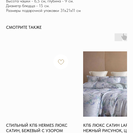
Высота чашки - 6,5 см, глубина - 9 см.
Диаметр блюдца - 15 см.
Размеры подарочной упаковки 31х21х11 см
СМОТРИТЕ ТАКЖЕ
ИНФОРМАЦИЯ
Доставка и оплата
Обмен и возврат
Новости и акции
Наш блог
Отзывы
КОНТАКТЫ
+7 915 126-73-44
hello@shikhouse.ru
СТИЛЬНЫЙ КПБ HERMES ЛЮКС
КПБ ЛЮКС САТИН LAPER
САТИН, БЕЖЕВЫЙ С УЗОРОМ
НЕЖНЫЙ РИСУНОК, ЦВЕТ
МЫ В СОЦСЕТЯХ
© 2022 - 2026 ShikHouse