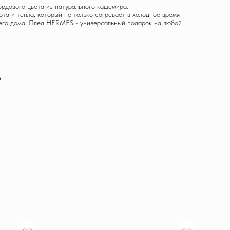
дового цвета из натурального кашемира.
та и тепла, который не только согревает в холодное время
шего дома. Плед HERMES - универсальный подарок на любой
р