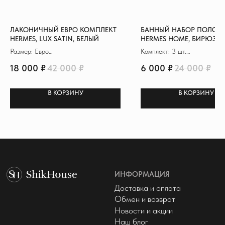
hello@shikhouse.ru
МЫ В СОЦСЕТЯХ
© 2022 - 2026 ShikHouse
ЛАКОНИЧНЫЙ ЕВРО КОМПЛЕКТ
БАННЫЙ НАБОР ПОЛОТЕ
Политика конфиденциальности
HERMES, LUX SATIN, БЕЛЫЙ
HERMES HOME, БИРЮЗО
Публичная оферта
Размер: Евро
Комплект: 3 шт.
Разработка сайта
Материал: Сатин де Люкс
Материал: 100% хлопок
18 000
₽
42 000
₽
6 000
₽
24 000
₽
Пододеяльник: 200х230 см
Размер: 70x140 см (+1)
В КОРЗИНУ
В КОРЗИНУ