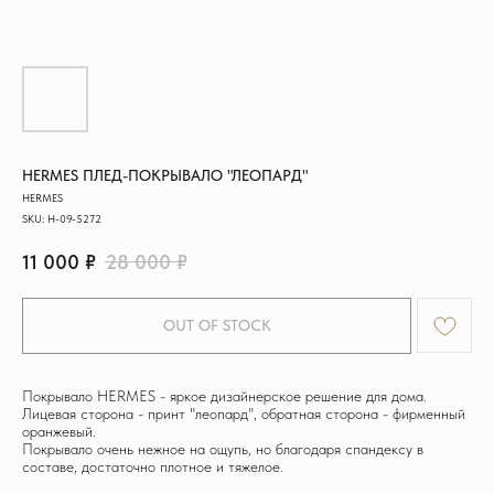
HERMES ПЛЕД-ПОКРЫВАЛО "ЛЕОПАРД"
HERMES
SKU:
H-09-5272
11 000
₽
28 000
₽
OUT OF STOCK
Покрывало HERMES - яркое дизайнерское решение для дома.
Лицевая сторона - принт "леопард", обратная сторона - фирменный
оранжевый.
Покрывало очень нежное на ощупь, но благодаря спандексу в
составе, достаточно плотное и тяжелое.