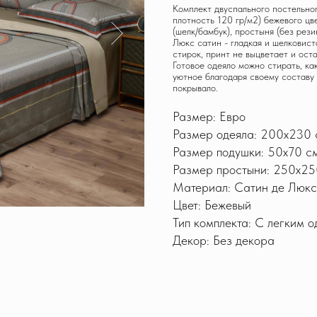
Комплект двуспального постельно
плотность 120 гр/м2) бежевого цв
(шелк/бамбук), простыня (без рези
Люкс сатин - гладкая и шелковист
стирок, принт не выцветает и ост
Готовое одеяло можно стирать, ка
уютное благодаря своему составу 
покрывало.
Размер: Евро
Размер одеяла: 200х230 
Размер подушки: 50x70 с
Размер простыни: 250х25
Материал: Сатин де Люкс
Цвет: Бежевый
Тип комплекта: С легким 
Декор: Без декора