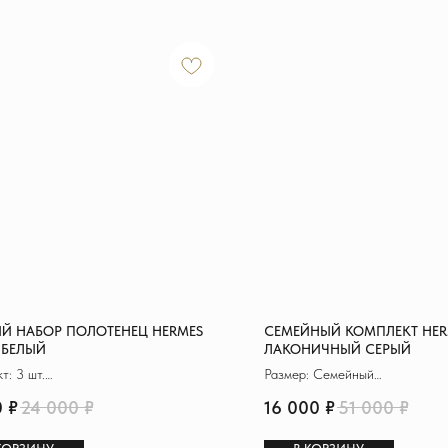
Й НАБОР ПОЛОТЕНЕЦ HERMES
СЕМЕЙНЫЙ КОМПЛЕКТ HER
 БЕЛЫЙ
ЛАКОНИЧНЫЙ СЕРЫЙ
т: 3 шт.
Размер: Семейный
ал: 100% хлопок
Материал: Сатин де Люкс
0
₽
24 000
₽
16 000
₽
51 000
₽
 70x140 см (+1)
Пододеяльник: 150х200 см (2)