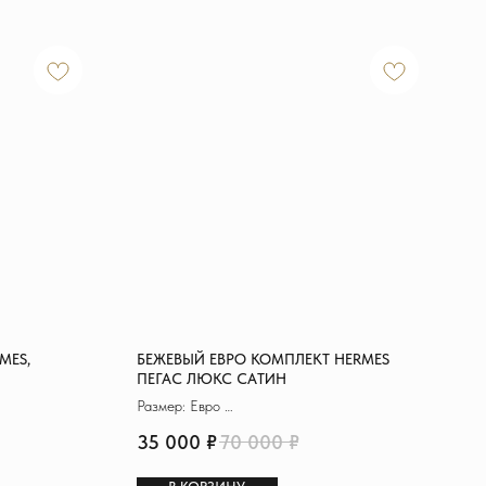
MES,
БЕЖЕВЫЙ ЕВРО КОМПЛЕКТ HERMES
ПЕГАС ЛЮКС САТИН
Размер: Евро
Материал: Сатин де Люкс
35 000
₽
70 000
₽
Пододеяльник: 200х230 см