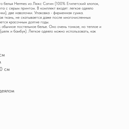
го белья Hermes из Люкс Сатин (100% Египетский хлопок,
ета с серым принтом. В комплект входят: легкое одеяло
нки), две наволочки. Упаковка - фирменная сумка.
ая ткань, не скатывается даже после многочисленных
ается красочным долгие годы.
к обычное постельное белье. Оно очень тонкое, но теплое и
(шелк и бамбук). Легкое одеяло можно использовать, как
см
м
0 см
одеялом