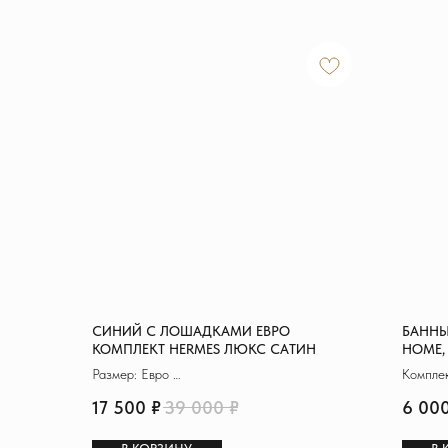
СИНИЙ С ЛОШАДКАМИ ЕВРО
БАННЫ
КОМПЛЕКТ HERMES ЛЮКС САТИН
HOME,
Размер: Евро
Комплек
Материал: Сатин де Люкс
Матери
17 500
₽
39 000
₽
6 00
Пододеяльник: 200х230 см
Размер: