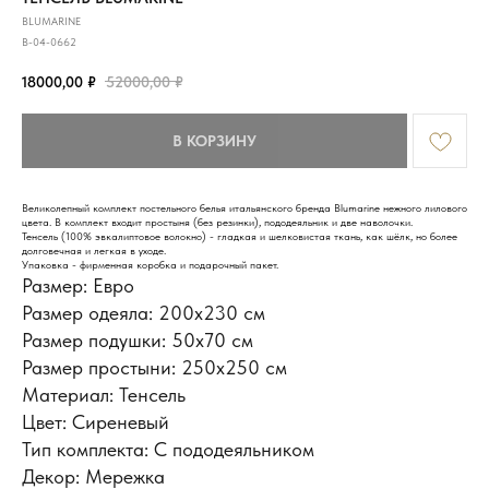
BLUMARINE
B-04-0662
18000,00
₽
52000,00
₽
В КОРЗИНУ
Великолепный комплект постельного белья итальянского бренда Blumarine нежного лилового
цвета. В комплект входит простыня (без резинки), пододеяльник и две наволочки.
Тенсель (100% эвкалиптовое волокно) - гладкая и шелковистая ткань, как шёлк, но более
долговечная и легкая в уходе.
Упаковка - фирменная коробка и подарочный пакет.
Размер: Евро
Размер одеяла: 200х230 см
Размер подушки: 50x70 см
Размер простыни: 250х250 см
ИНФОРМАЦИЯ
Доставка и оплата
Материал: Тенсель
Обмен и возврат
Цвет: Сиреневый
Новости и акции
Наш блог
Тип комплекта: С пододеяльником
Отзывы
Декор: Мережка
КОНТАКТЫ