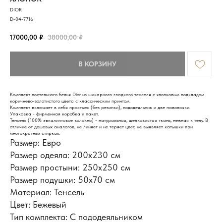
DIOR
D-04-7716
17000,00
₽
38000,00
₽
В КОРЗИНУ
Комплект постельного белья Dior из шикарного гладкого тенселя с хлопковым подкладом
коричнево-золотистого цвета с классическим принтом.
Комплект включает в себя простынь (без резинки), пододеяльник и две наволочки.
Упаковка - фирменная коробка и пакет.
Тенсель (100% эвкалиптовое волокно) - натуральная, шелковистая ткань, нежная к телу. В
отличие от дешевых аналогов, не линяет и не теряет цвет, не выявляет катышки при
многократных стирках.
Размер: Евро
Размер одеяла: 200х230 см
Размер простыни: 250х250 см
ИНФОРМАЦИЯ
Размер подушки: 50x70 см
Доставка и оплата
Материал: Тенсель
Обмен и возврат
Новости и акции
Цвет: Бежевый
Наш блог
Тип комплекта: С пододеяльником
Отзывы