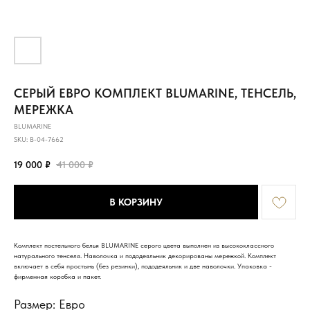
СЕРЫЙ ЕВРО КОМПЛЕКТ BLUMARINE, ТЕНСЕЛЬ,
МЕРЕЖКА
BLUMARINE
SKU:
B-04-7662
19 000
₽
41 000
₽
В КОРЗИНУ
Комплект постельного белья BLUMARINE серого цвета выполнен из высококлассного
натурального тенселя. Наволочка и пододеяльник декорированы мережкой. Комплект
включает в себя простынь (без резинки), пододеяльник и две наволочки. Упаковка -
фирменная коробка и пакет.
Размер: Евро