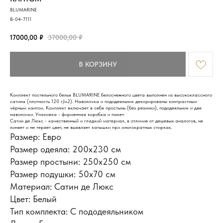
BLUMARINE
B-04-7111
17000,00
₽
37000,00
₽
В КОРЗИНУ
Комплект постельного белья BLUMARINE белоснежного цвета выполнен из высококлассного
сатина (плотность 120 г/м2). Наволочка и пододеяльник декорированы контрастным
чёрным кантом. Комплект включает в себя простынь (без резинки), пододеяльник и две
наволочки. Упаковка - фирменная коробка и пакет.
Сатин де Люкс - качественный и гладкий материал, в отличие от дешевых аналогов, не
линяет и не теряет цвет, не выявляет катышки при многократных стирках.
Размер: Евро
Размер одеяла: 200х230 см
Размер простыни: 250х250 см
ИНФОРМАЦИЯ
Размер подушки: 50x70 см
Доставка и оплата
Материал: Сатин де Люкс
Обмен и возврат
Новости и акции
Цвет: Белый
Наш блог
Тип комплекта: С пододеяльником
Отзывы