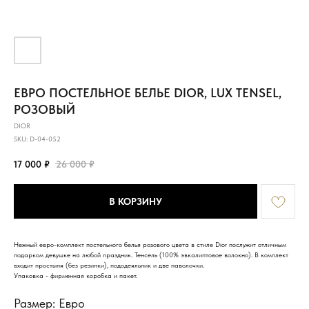
ЕВРО ПОСТЕЛЬНОЕ БЕЛЬЕ DIOR, LUX TENSEL,
РОЗОВЫЙ
DIOR
SKU:
D-04-052
17 000
₽
26 000
₽
В КОРЗИНУ
Нежный евро-комплект постельного белья розового цвета в стиле Dior послужит отличным
подарком девушке на любой праздник. Тенсель (100% эвкалиптовое волокно). В комплект
входит простыня (без резинки), пододеяльник и две наволочки.
Упаковка - фирменная коробка и пакет.
Размер: Евро