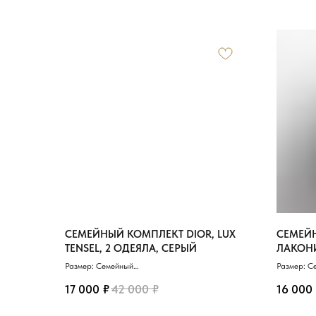
СЕМЕЙНЫЙ КОМПЛЕКТ DIOR, LUX
СЕМЕЙН
TENSEL, 2 ОДЕЯЛА, СЕРЫЙ
ЛАКОН
Размер: Семейный
Размер: С
Материал: Тенсель
Материал:
₽
₽
Одеяло: 150х200 см (2)
Пододеяль
17 000
42 000
16 000