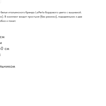
белья итальянского бренда LaPerla бордового цвета с вышивкой.
). В комплект входит простыня (без резинки), пододеяльник и две
бка и пакет.
 см
м
50 см
с
яльником