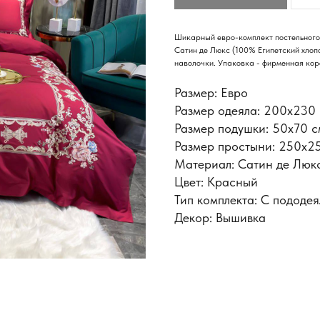
Шикарный евро-комплект постельного 
Сатин де Люкс (100% Египетский хлопок
наволочки. Упаковка - фирменная коро
Размер: Евро
Размер одеяла: 200х230
Размер подушки: 50x70 с
Размер простыни: 250х2
Материал: Сатин де Люк
Цвет: Красный
Тип комплекта: С пододе
Декор: Вышивка