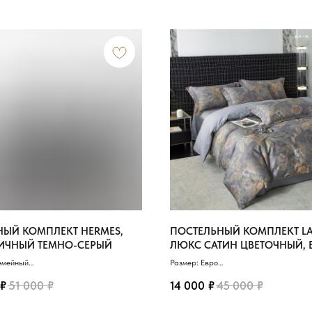
ЫЙ КОМПЛЕКТ HERMES,
ПОСТЕЛЬНЫЙ КОМПЛЕКТ LA
ИЧНЫЙ ТЕМНО-СЕРЫЙ
ЛЮКС САТИН ЦВЕТОЧНЫЙ, 
емейный
Размер: Евро
 Сатин де Люкс
Материал: Сатин де Люкс
₽
₽
₽
₽
ник: 150х200 см (2)
Пододеяльник: 200х230 см
51 000
14 000
45 000