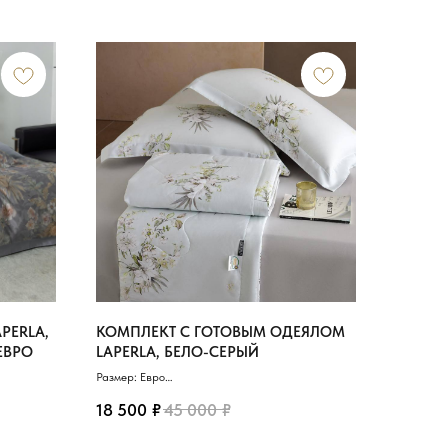
PERLA,
КОМПЛЕКТ С ГОТОВЫМ ОДЕЯЛОМ
ЕВРО
LAPERLA, БЕЛО-СЕРЫЙ
Размер: Евро
Материал: Сатин де люкс
₽
₽
Легкое одеяло: 200х230 см
18 500
45 000