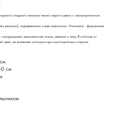
икарного гладкого тенселя темно-серого цвета с геометрическим
ез резинки), пододеяльник и две наволочки. Упаковка - фирменная
 натуральная, шелковистая ткань, нежная к телу. В отличие от
яет цвет, не выявляет катышки при многократных стирках.
 см
50 см
м
яльником