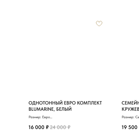
ОДНОТОННЫЙ ЕВРО КОМПЛЕКТ
СЕМЕЙН
BLUMARINE, БЕЛЫЙ
КРУЖЕ
Размер: Евро
Размер: С
Материал: Тенсель/Хлопок
Материал:
₽
₽
Пододеяльник: 200х230 см
Пододеяль
16 000
24 000
19 500