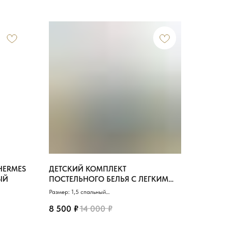
HERMES
ДЕТСКИЙ КОМПЛЕКТ
ЫЙ
ПОСТЕЛЬНОГО БЕЛЬЯ С ЛЕГКИМ
ОДЕЯЛОМ СИНИЙ С МАШИНКАМИ
Размер: 1,5 спальный
Материал: 100% Хлопок
₽
₽
Легкое одеяло: 150х200 см
8 500
14 000