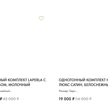
ЫЙ КОМПЛЕКТ LAPERLA С
ОДНОТОННЫЙ КОМПЛЕКТ 
ВОМ, МОЛОЧНЫЙ
ЛЮКС САТИН, БЕЛОСНЕЖН
емейный
Размер: Евро
 Сатин де Люкс
Материал: Сатин де Люкс
₽
₽
₽
₽
ник: 150х200 см (2)
Пододеяльник: 200х230 см
42 000
19 000
54 000