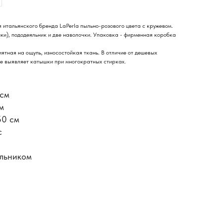
 итальянского бренда LaPerla пыльно-розового цвета с кружевом.
нки), пододеяльник и две наволочки. Упаковка - фирменная коробка
иятная на ощупь, износостойкая ткань. В отличие от дешевых
, не выявляет катышки при многократных стирках.
 см
м
50 см
с
яльником