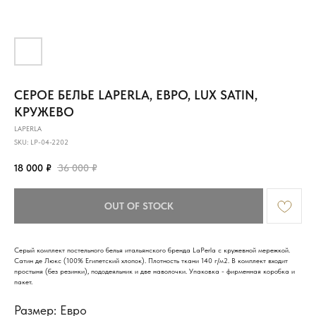
СЕРОЕ БЕЛЬЕ LAPERLA, ЕВРО, LUX SATIN,
КРУЖЕВО
LAPERLA
SKU:
LP-04-2202
18 000
₽
36 000
₽
OUT OF STOCK
Серый комплект постельного белья итальянского бренда LaPerla с кружевной мережкой.
Сатин де Люкс (100% Египетский хлопок). Плотность ткани 140 г/м2. В комплект входит
простыня (без резинки), пододеяльник и две наволочки. Упаковка - фирменная коробка и
пакет.
Размер: Евро