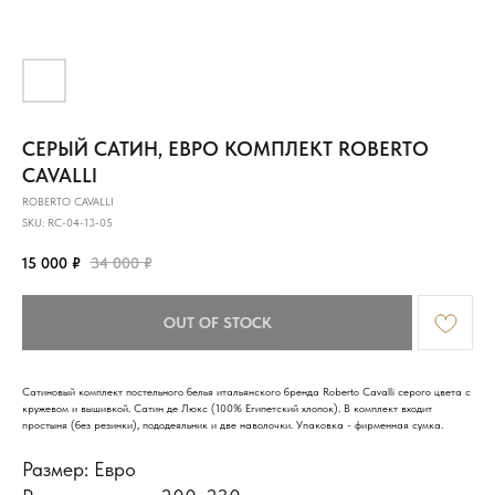
СЕРЫЙ САТИН, ЕВРО КОМПЛЕКТ ROBERTO
CAVALLI
ROBERTO CAVALLI
SKU:
RC-04-13-05
15 000
₽
34 000
₽
OUT OF STOCK
Сатиновый комплект постельного белья итальянского бренда Roberto Cavalli серого цвета с
кружевом и вышивкой. Сатин де Люкс (100% Египетский хлопок). В комплект входит
простыня (без резинки), пододеяльник и две наволочки. Упаковка - фирменная сумка.
Размер: Евро