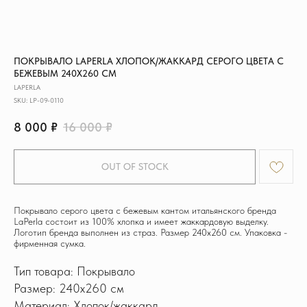
ПОКРЫВАЛО LAPERLA ХЛОПОК/ЖАККАРД СЕРОГО ЦВЕТА С
БЕЖЕВЫМ 240Х260 СМ
LAPERLA
SKU:
LP-09-0110
8 000
₽
16 000
₽
OUT OF STOCK
Покрывало серого цвета с бежевым кантом итальянского бренда
LaPerla состоит из 100% хлопка и имеет жаккардовую выделку.
Логотип бренда выполнен из страз. Размер 240х260 см. Упаковка -
фирменная сумка.
Тип товара: Покрывало
Размер: 240х260 см
Материал: Хлопок/жаккард