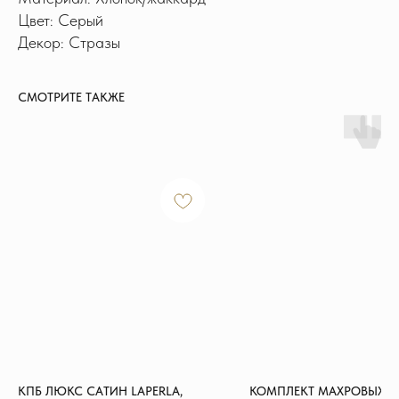
Цвет: Серый
Декор: Стразы
СМОТРИТЕ ТАКЖЕ
ИНФОРМАЦИЯ
Доставка и оплата
Обмен и возврат
Новости и акции
Наш блог
Отзывы
КОНТАКТЫ
+7 915 126-73-44
hello@shikhouse.ru
КПБ ЛЮКС САТИН LAPERLA,
КОМПЛЕКТ МАХРОВЫХ