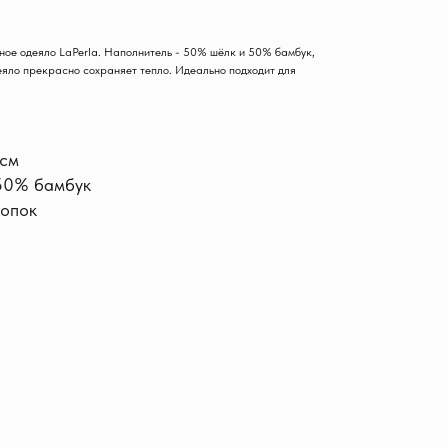
ное одеяло LaPerla. Наполнитель - 50% шёлк и 50% бамбук,
еяло прекрасно сохраняет тепло. Идеально подходит для
 см
50% бамбук
лопок