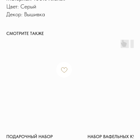
Цвет: Серый
Декор: Вышивка
СМОТРИТЕ ТАКЖЕ
ИНФОРМАЦИЯ
Доставка и оплата
Обмен и возврат
Новости и акции
Наш блог
Отзывы
КОНТАКТЫ
+7 915 126-73-44
hello@shikhouse.ru
ПОДАРОЧНЫЙ НАБОР
НАБОР ВАФЕЛЬНЫХ КУХ