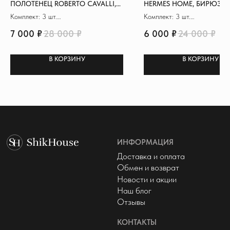
ПОЛОТЕНЕЦ ROBERTO CAVALLI,
HERMES HOME, БИРЮЗО
МЫ В СОЦСЕТЯХ
© 2022 - 2026 ShikHouse
Политика конфиденциальности
БЕЛЫЙ
Публичная оферта
Комплект: 3 шт.
Комплект: 3 шт.
Материал: 100% хлопок
Материал: 100% хлопок
Разработка сайта
7 000
₽
28 000
₽
6 000
₽
24 000
₽
Размер: 70x140 см (+2)
Размер: 70x140 см (+1)
В КОРЗИНУ
В КОРЗИНУ