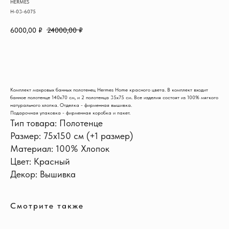
HERMES
H-03-6075
6000,00
₽
24000,00
₽
В КОРЗИНУ
Комплект махровых банных полотенец Hermes Home красного цвета. В комплект входит
банное полотенце 140x70 см, и 2 полотенца 35х75 см. Все изделия состоят из 100% мягкого
натурального хлопка. Отделка - фирменная вышивка.
Подарочная упаковка - фирменная коробка и пакет.
Тип товара: Полотенце
Размер: 75x150 см (+1 размер)
ИНФОРМАЦИЯ
Доставка и оплата
Материал: 100% Хлопок
Обмен и возврат
Цвет: Красный
Новости и акции
Наш блог
Декор: Вышивка
Отзывы
КОНТАКТЫ
+7 915 126-73-44
Смотрите также
hello@shikhouse.ru