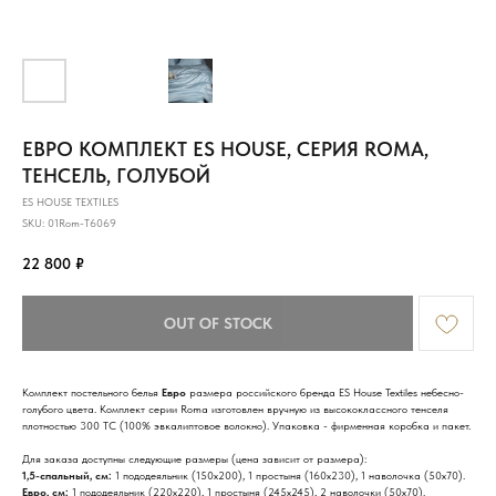
ЕВРО КОМПЛЕКТ ES HOUSE, СЕРИЯ ROMA,
ТЕНСЕЛЬ, ГОЛУБОЙ
ES HOUSE TEXTILES
SKU:
01Rom-T6069
22 800
₽
OUT OF STOCK
Комплект постельного белья
Евро
размера российского бренда ES House Textiles небесно-
голубого цвета. Комплект серии Roma изготовлен вручную из высококлассного тенселя
плотностью 300 ТС (100% эвкалиптовое волокно). Упаковка - фирменная коробка и пакет.
Для заказа доступны следующие размеры (цена зависит от размера):
1,5-спальный, см:
1 пододеяльник (150х200), 1 простыня (160х230), 1 наволочка (50х70).
Евро, см:
1 пододеяльник (220х220), 1 простыня (245х245), 2 наволочки (50х70).